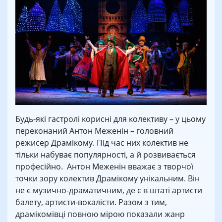
Будь-які гастролі корисні для колективу – у цьому
переконаний Антон Меженін – головний
режисер Драмікому. Під час них колектив не
тільки набуває популярності, а й розвивається
професійно. Антон Меженін вважає з творчої
точки зору колектив Драмікому унікальним. Він
не є музично-драматичним, де є в штаті артисти
балету, артисти-вокалісти. Разом з тим,
драмікомівці повною мірою показали жанр