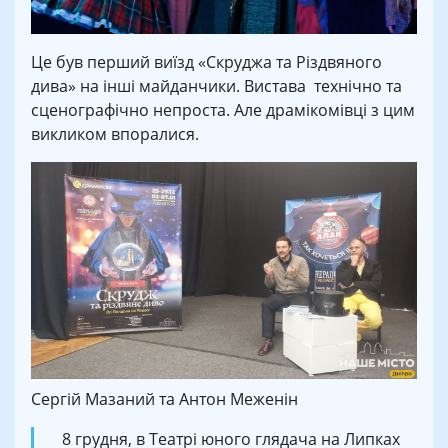
Це був перший виїзд «Скруджа та Різдвяного
дива» на інші майданчики. Вистава технічно та
сценографічно непроста. Але драмікомівці з цим
викликом впоралися.
Сергій Мазаний та Антон Меженін
8 грудня, в Театрі юного глядача на Липках