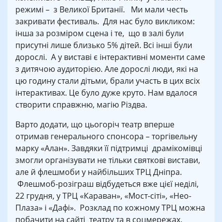
режимі – з Великої Британії. Ми мали честь
закривати фестиваль. Для нас було викликом:
інша за розміром сцена і те, що в залі були
присутні лише близько 5% дітей. Всі інші були
дорослі. А у виставі є інтерактивні моменти саме
з дитячою аудиторією. Але дорослі люди, які на
цю годину стали дітьми, брали участь в цих всіх
інтерактивах. Це було дуже круто. Нам вдалося
створити справжню, магію Різдва.
Варто додати, що цьогоріч театр вперше
отримав генерального спонсора – торгівельну
марку «Алан». Завдяки її підтримці драмікомівці
змогли організувати не тільки святкові вистави,
але й флешмоби у найбільших ТРЦ Дніпра.
Флешмоб-розіграш відбудеться вже цієї неділі,
22 грудня, у ТРЦ «Караван», «Мост-сіті», «Нео-
Плаза» і «Дафі». Розклад по кожному ТРЦ можна
побачити на сайті театру та в соцмережах.