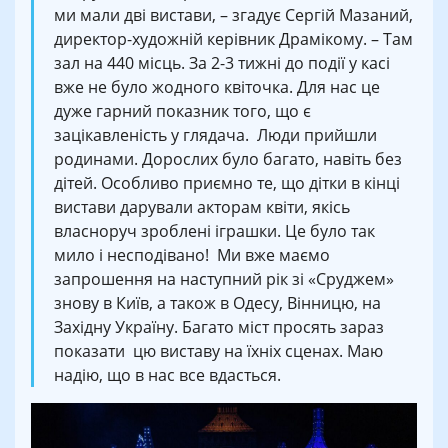
ми мали дві вистави, – згадує Сергій Мазаний,
директор-художній керівник Драмікому. – Там
зал на 440 місць. За 2-3 тижні до події у касі
вже не було жодного квіточка. Для нас це
дуже гарний показник того, що є
зацікавленість у глядача. Люди прийшли
родинами. Дорослих було багато, навіть без
дітей. Особливо приємно те, що дітки в кінці
вистави дарували акторам квіти, якісь
власноруч зроблені іграшки. Це було так
мило і несподівано! Ми вже маємо
запрошення на наступний рік зі «Сруджем»
знову в Київ, а також в Одесу, Вінницю, на
Західну Україну. Багато міст просять зараз
показати цю виставу на їхніх сценах. Маю
надію, що в нас все вдасться.