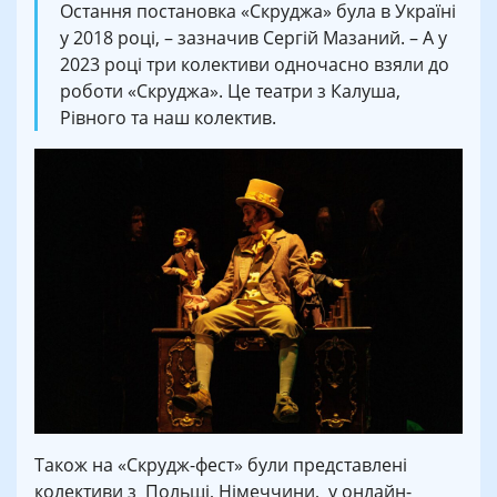
Остання постановка «Скруджа» була в Україні
у 2018 році, – зазначив Сергій Мазаний. – А у
2023 році три колективи одночасно взяли до
роботи «Скруджа». Це театри з Калуша,
Рівного та наш колектив.
Також на «Скрудж-фест» були представлені
колективи з Польщі, Німеччини, у онлайн-