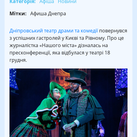
Категорія:
Афіша
Новини
Мітки:
Афиша Днепра
Дніпровський театр драми та комедії
повернувся
з успішних гастролей у Києві та Рівному. Про це
журналістка «Нашого міста» дізналась на
пресконференції, яка відбулася у театрі 18
грудня.