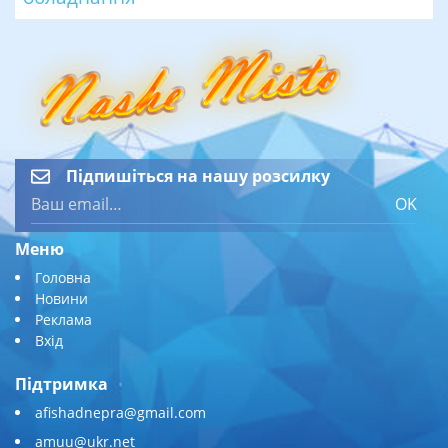
Підпишіться на нашу розсилку
OK
Меню
Головна
Новини
Реклама
Вхід
Підтримка
afishadnepra@gmail.com
amuu@ukr.net