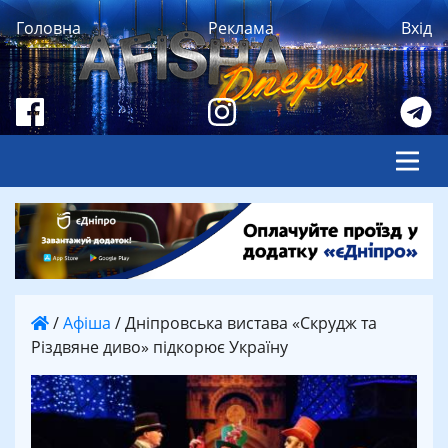
Головна
Реклама
Вхід
/
Афіша
/
Дніпровська вистава «Скрудж та
Різдвяне диво» підкорює Україну