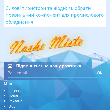
Силові тиристори та діоди: як обрати
правильний компонент для промислового
обладнання
Підпишіться на нашу розсилку
OK
Меню
Головна
Новини
Реклама
Вхід