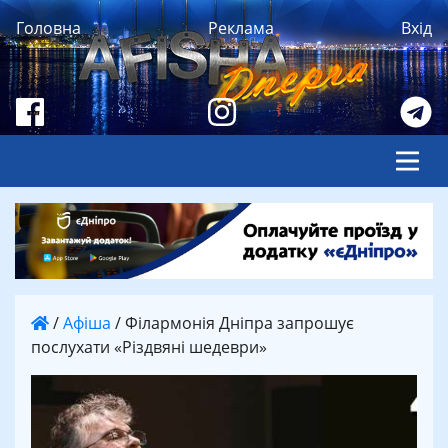
Головна
Реклама
Вхід
/
Афіша
/
Філармонія Дніпра запрошує
послухати «Різдвяні шедеври»