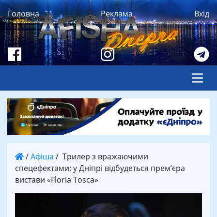
Головна
Реклама
Вхід
/
Афіша
/
Трилер з вражаючими
спецефектами: у Дніпрі відбудеться прем’єра
вистави «Floria Tosca»