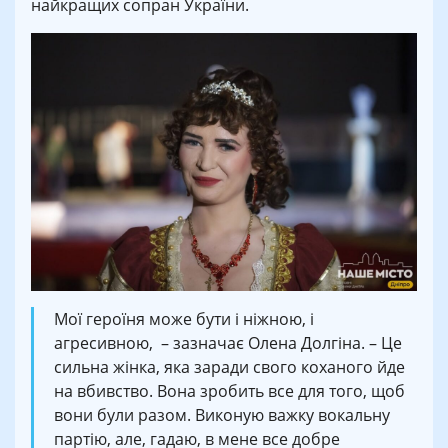
найкращих сопран України.
Мої героїня може бути і ніжною, і
агресивною, – зазначає Олена Долгіна. – Це
сильна жінка, яка заради свого коханого йде
на вбивство. Вона зробить все для того, щоб
вони були разом. Виконую важку вокальну
партію, але, гадаю, в мене все добре