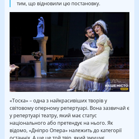
тим, що відновили цю постановку.
«Тоска» – одна з найкрасивіших творів у
світовому оперному репертуарі. Вона зазвичай є
у репертуарі театру, який має статус
національного або претендує на нього. Як
відомо, «Дніпро Опера» належить до категорії
останніх. А ще це той твір, який змушує