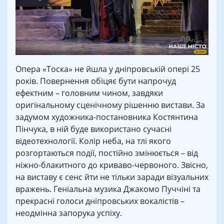
Опера «Тоска» не йшла у дніпровській опері 25
років. Повернення обіцяє бути напрочуд
ефектним – головним чином, завдяки
оригінальному сценічному рішенню вистави. За
задумом художника-постановника Костянтина
Пінчука, в ній буде використано сучасні
відеотехнології. Колір неба, на тлі якого
розгортаються події, постійно змінюється – від
ніжно-блакитного до криваво-червоного. Звісно,
на виставу є сенс йти не тільки заради візуальних
вражень. Геніальна музика Джакомо Пуччіні та
прекрасні голоси дніпровських вокалістів –
неодмінна запорука успіху.