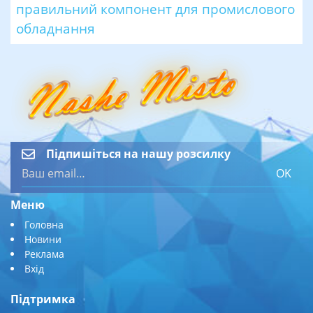
правильний компонент для промислового
обладнання
Підпишіться на нашу розсилку
OK
Меню
Головна
Новини
Реклама
Вхід
Підтримка