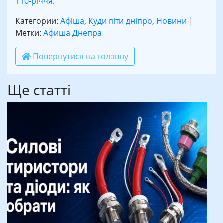
110-річчя
.
Категории:
Афіша
,
Куди піти дніпро
,
Новини
|
Метки:
Афиша Днепра
Повернутися на головну
Ще статті