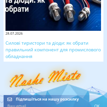
28.07.2026
Силові тиристори та діоди: як обрати
правильний компонент для промислового
обладнання
Підпишіться на нашу розсилку
OK