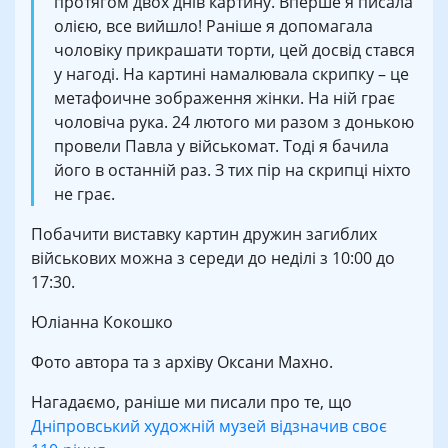
протягом двох днів картину. Вперше я писала
олією, все вийшло! Раніше я допомагала
чоловіку прикрашати торти, цей досвід стався
у нагоді. На картині намалювала скрипку – це
метафоичне зображення жінки. На ній грає
чоловіча рука. 24 лютого ми разом з донькою
провели Павла у військомат. Тоді я бачила
його в останній раз. З тих пір на скрипці ніхто
не грає.
Побачити виставку картин дружин загиблих
військових можна з середи до неділі з 10:00 до
17:30.
Юліанна Кокошко
Фото автора та з архіву Оксани Махно.
Нагадаємо, раніше ми писали про те, що
Дніпровський художній музей відзначив своє