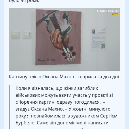
було 44 роки.
Картину олією Оксана Махно створила за два дні
Коли я дізналась, що жінки загиблих
військових можуть взяти участь у проєкті зі
стіорення картин, одразу погодилася, –
згадує Оксана Махно. – У жовтні минулого
року я познайомилася з художником Сергієм
Бурбело. Саме він допоміг мені написати