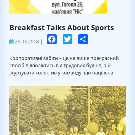
Breakfast Talks About Sports
26.03.2018
|
Корпоративні забіги – це не лише прекрасний
спосіб відволіктись від трудових буднів, а й
згуртувати колектив у команду, що націлена