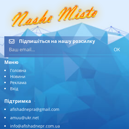
Підпишіться на нашу розсилку
OK
Меню
Головна
Новини
Реклама
Вхід
Підтримка
afishadnepra@gmail.com
amuu@ukr.net
info@afishadnepr.com.ua