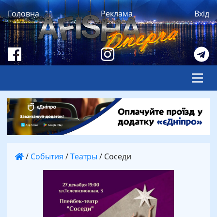
Головна
Реклама
Вхід
/
События
/
Театры
/
Соседи