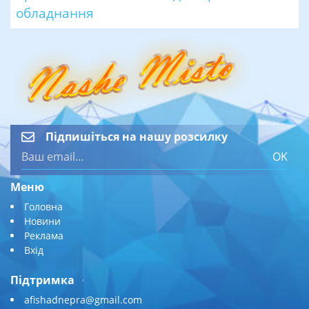
обладнання
Підпишіться на нашу розсилку
OK
Меню
Головна
Новини
Реклама
Вхід
Підтримка
afishadnepra@gmail.com