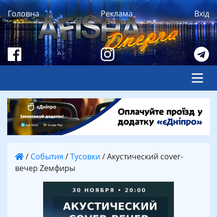
Головна
Реклама
Вхід
/
События
/
Тусовки
/
Акустический cover-
вечер Zемфиры