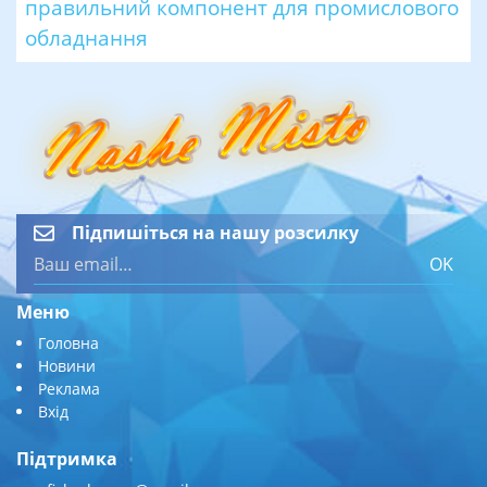
правильний компонент для промислового
обладнання
Підпишіться на нашу розсилку
OK
Меню
Головна
Новини
Реклама
Вхід
Підтримка