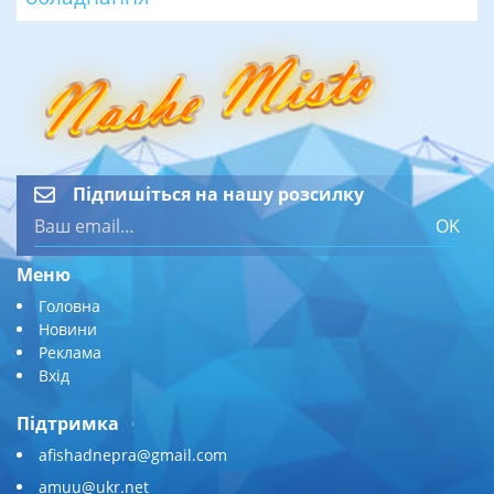
Підпишіться на нашу розсилку
OK
Меню
Головна
Новини
Реклама
Вхід
Підтримка
afishadnepra@gmail.com
amuu@ukr.net