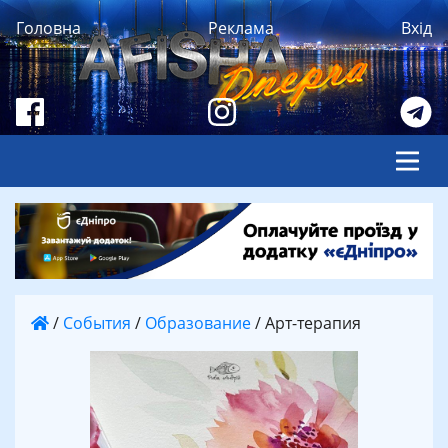
Головна
Реклама
Вхід
/
События
/
Образование
/
Арт-терапия