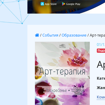
/
События
/
Образование
/
Арт-тер
01/1
Поді
А
Кате
Жан
Коме