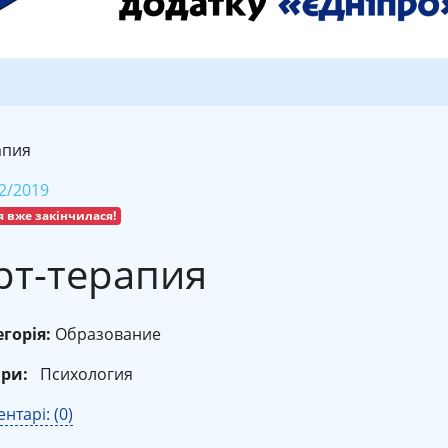
апия
2/2019
я вже закінчилася!
рт-терапия
горія:
Образование
ри:
Психология
нтарі: (0)