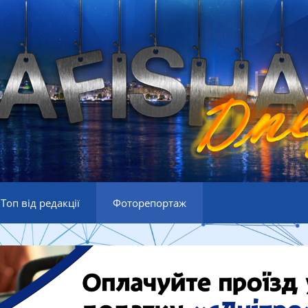
Топ від редакції
Фоторепортаж