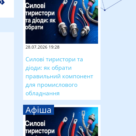
28.07.2026 19:28
Силові тиристори та
діоди: як обрати
правильний компонент
для промислового
обладнання
Афіша