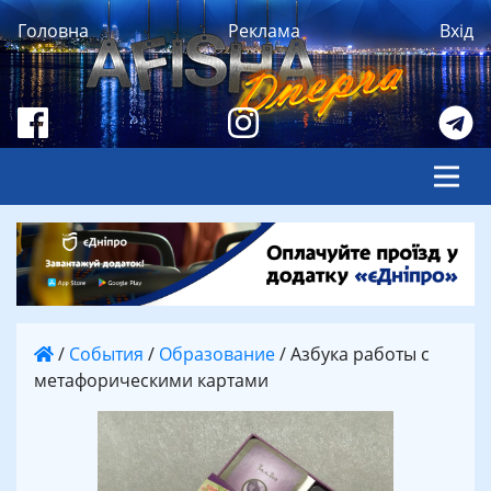
Головна
Реклама
Вхід
/
События
/
Образование
/
Азбука работы с
метафорическими картами