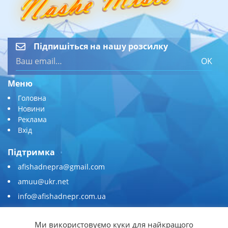
Підпишіться на нашу розсилку
OK
Меню
Головна
Новини
Реклама
Вхід
Підтримка
afishadnepra@gmail.com
amuu@ukr.net
info@afishadnepr.com.ua
+380 (67) 567-45-51
Ми використовуємо куки для найкращого