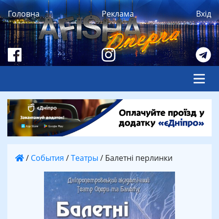
Головна
Реклама
Вхід
/
События
/
Театры
/
Балетні перлинки