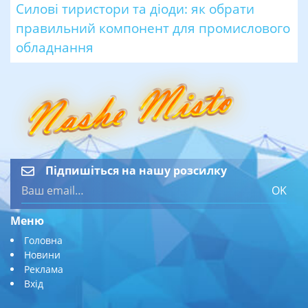
Силові тиристори та діоди: як обрати
правильний компонент для промислового
обладнання
Підпишіться на нашу розсилку
OK
Меню
Головна
Новини
Реклама
Вхід