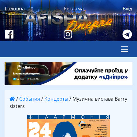
Головна
Реклама
Вхід
/
События
/
Концерты
/
Музична вистава Barry
sisters