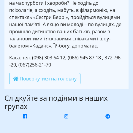
на час турботи і хвороби? Не ходіть до
псіхолагів, а сходіть, мабуть, в філармонію, на
спектакль «Сестри Беррі», пройдіться вулицями
нашої пам’яті. А якщо ви молоді – по вулицях, де
пройшло дитинство ваших батьків, разом з
талановитими і яскравими співаками і шоу-
балетом «Каданс». Їй-богу, допомагає.
Каса: тел. (098) 303 64 12, (066) 945 87 18 , 372 -96
-20, (067)256-21-70
Повернутися на головну
Слідкуйте за подіями в наших
групах