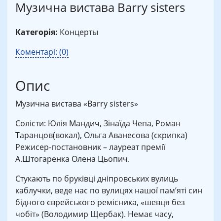
Музична вистава Barry sisters
Категорія:
Концерты
Коментарі: (0)
Опис
Музична вистава «Barry sisters»
Солісти: Юлія Мандич, Зінаїда Чепа, Роман
Таранцов(вокал), Ольга Аванесова (скрипка)
Режисер-постановник – лауреат премії
А.Штогаренка Олена Цьопич.
Стукають по бруківці дніпровських вулиць
каблучки, веде нас по вулицях нашої пам’яті син
бідного єврейського ремісника, «шевця без
чобіт» (Володимир Щербак). Немає часу,