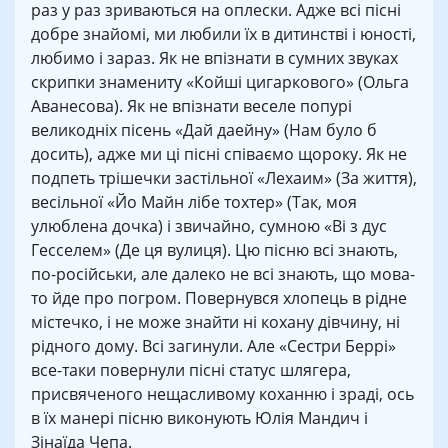
раз у раз зриваються на оплески. Адже всі пісні
добре знайомі, ми любили їх в дитинстві і юності,
любимо і зараз. Як не впізнати в сумних звуках
скрипки знамениту «Койші цигаркового» (Ольга
Аванесова). Як не впізнати веселе попурі
великодніх пісень «Дай даейну» (Нам було б
досить), адже ми ці пісні співаємо щороку. Як не
подпеть трішечки застільної «Лехаим» (За життя),
весільної «Йо Майн лібе тохтер» (Так, моя
улюблена дочка) і звичайно, сумною «Ві з дус
Гесселем» (Де ця вулиця). Цю пісню всі знають,
по-російськи, але далеко не всі знають, що мова-
то йде про погром. Повернувся хлопець в рідне
містечко, і не може знайти ні кохану дівчину, ні
рідного дому. Всі загинули. Але «Сестри Беррі»
все-таки повернули пісні статус шлягера,
присвяченого нещасливому коханню і зраді, ось
в їх манері пісню виконують Юлія Мандич і
Зінаїда Чепа.