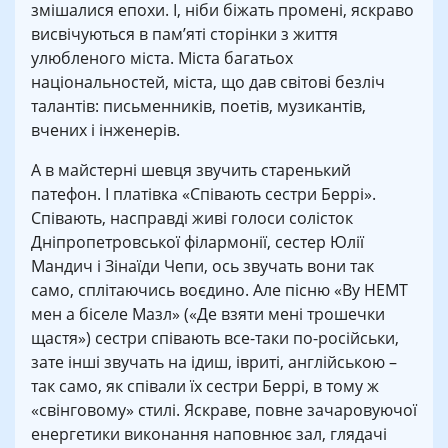
змішалися епохи. І, ніби біжать промені, яскраво
висвічуються в пам’яті сторінки з життя
улюбленого міста. Міста багатьох
національностей, міста, що дав світові безліч
талантів: письменників, поетів, музикантів,
вчених і інженерів.
А в майстерні шевця звучить старенький
патефон. І платівка «Співають сестри Беррі».
Співають, насправді живі голоси солісток
Дніпропетровської філармонії, сестер Юлії
Мандич і Зінаїди Чепи, ось звучать вони так
само, сплітаючись воєдино. Але пісню «Ву НЕМТ
мен а біселе Мазл» («Де взяти мені трошечки
щастя») сестри співають все-таки по-російськи,
зате інші звучать на ідиш, івриті, англійською –
так само, як співали їх сестри Беррі, в тому ж
«свінговому» стилі. Яскраве, повне зачаровуючої
енергетики виконання наповнює зал, глядачі