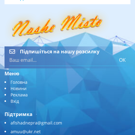
Підпишіться на нашу розсилку
OK
Меню
Головна
Новини
Реклама
Вхід
Підтримка
afishadnepra@gmail.com
amuu@ukr.net