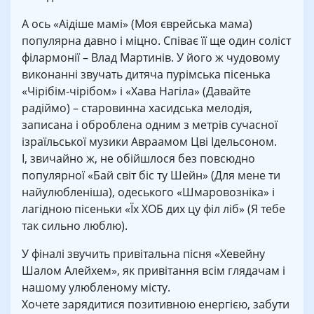
А ось «Аідіше мамі» (Моя єврейська мама)
популярна давно і міцно. Співає її ще один соліст
філармонії – Влад Мартинів. У його ж чудовому
виконанні звучать дитяча пурімська пісенька
«Чірібім-чірібом» і «Хава Нагіла» (Давайте
радіймо) – старовинна хасидська мелодія,
записана і оброблена одним з метрів сучасної
ізраїльської музики Авраамом Цві Ідельсоном.
І, звичайно ж, не обійшлося без повсюдно
популярної «Бай світ біс ту Шейн» (Для мене ти
найулюбленіша), одеського «Шмаровозніка» і
лагідною пісеньки «Їх ХОБ дих цу філ ліб» (Я тебе
так сильно люблю).
У фіналі звучить привітальна пісня «Хевейну
Шалом Алейхем», як привітання всім глядачам і
нашому улюбленому місту.
Хочете зарядитися позитивною енергією, забути