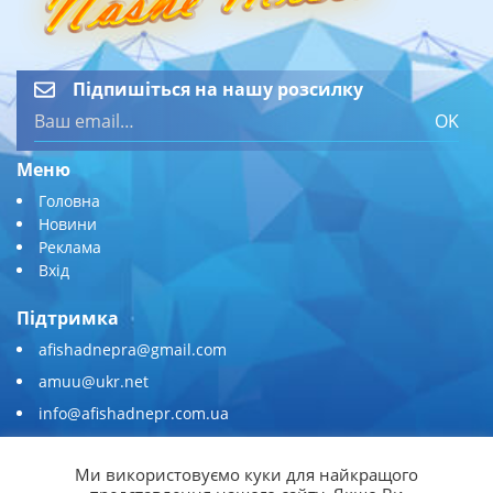
Підпишіться на нашу розсилку
OK
Меню
Головна
Новини
Реклама
Вхід
Підтримка
afishadnepra@gmail.com
amuu@ukr.net
info@afishadnepr.com.ua
+380 (67) 567-45-51
Ми використовуємо куки для найкращого