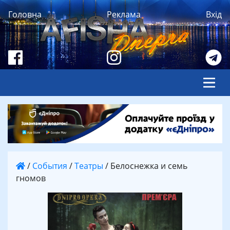
Головна
Реклама
Вхід
/
События
/
Театры
/
Белоснежка и семь
гномов