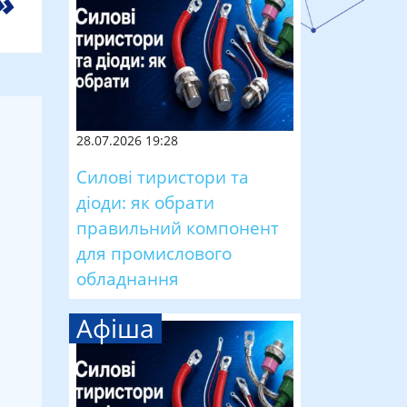
28.07.2026 19:28
Силові тиристори та
діоди: як обрати
правильний компонент
для промислового
обладнання
Афіша