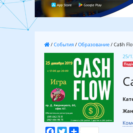
/
События
/
Образование
/
Ca$h Fl
25/1
Поді
C
Кате
Жан
Коме
Facebook
Twitter
Поділитися