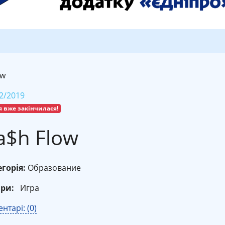
ow
2/2019
я вже закінчилася!
a$h Flow
горія:
Образование
ри:
Игра
нтарі: (0)