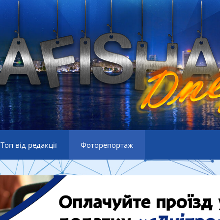
Топ від редакції
Фоторепортаж