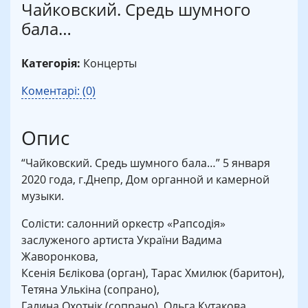
Чайковский. Средь шумного
бала…
Категорія:
Концерты
Коментарі: (0)
Опис
“Чайковский. Средь шумного бала…” 5 января
2020 года, г.Днепр, Дом органной и камерной
музыки.
Солісти: салонний оркестр «Рапсодія»
заслуженого артиста України Вадима
Жаворонкова,
Ксенія Бєлікова (орган), Тарас Хмилюк (баритон),
Тетяна Улькіна (сопрано),
Галина Охотнік (сопрано), Ольга Кутакова