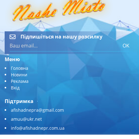
Підпишіться на нашу розсилку
OK
Меню
Головна
Новини
Реклама
Вхід
Підтримка
afishadnepra@gmail.com
amuu@ukr.net
info@afishadnepr.com.ua
+380 (67) 567-45-51