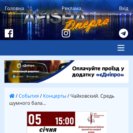
Головна
Реклама
Вхід
/
События
/
Концерты
/
Чайковский. Средь
шумного бала…