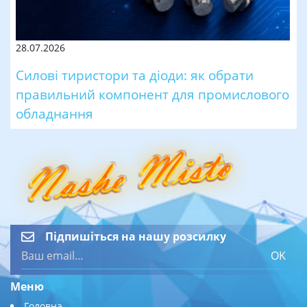
28.07.2026
Силові тиристори та діоди: як обрати
правильний компонент для промислового
обладнання
Підпишіться на нашу розсилку
OK
Меню
Головна