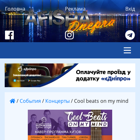
Головна
Реклама
Вхід
/
События
/
Концерты
/
Cool beats on my mind