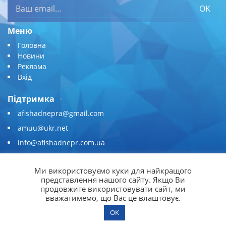
OK
Меню
Головна
Новини
Реклама
Вхід
Підтримка
afishadnepra@gmail.com
amuu@ukr.net
info@afishadnepr.com.ua
+380 (67) 567-45-51
Ми використовуємо куки для найкращого
Приєднуйтесь
представлення нашого сайту. Якщо Ви
продовжите використовувати сайт, ми
вважатимемо, що Вас це влаштовує.
OK
© 2026
Афіша Дніпра