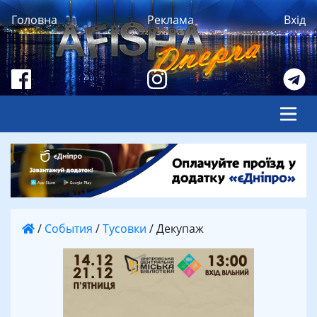
Головна
Реклама
Вхід
/
События
/
Тусовки
/
Декупаж