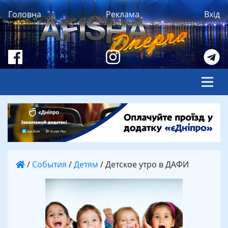
Головна
Реклама
Вхід
/
События
/
Детям
/
Детское утро в ДАФИ