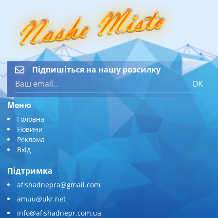
Підпишіться на нашу розсилку
OK
Меню
Головна
Новини
Реклама
Вхід
Підтримка
afishadnepra@gmail.com
amuu@ukr.net
info@afishadnepr.com.ua