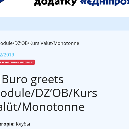
Module/DZ’OB/Kurs Valüt/Monotonne
2/2019
я вже закінчилася!
JBuro greets
odule/DZ’OB/Kurs
alüt/Monotonne
горія:
Клубы