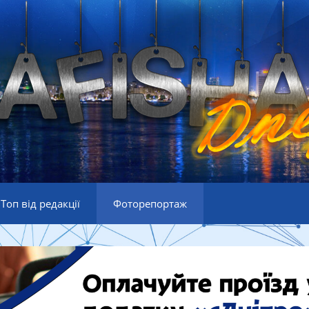
Топ від редакції
Фоторепортаж