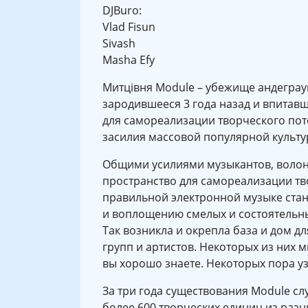
DJBuro:
Vlad Fisun
Sivash
Masha Efy
Митцiвня Module – убежище андеграун
зародившееся 3 года назад и впитавш
для самореализации творческого пот
засилия массовой популярной культу
Общими усилиями музыкантов, волонт
пространство для самореализации т
правильной электронной музыке стан
и воплощению смелых и состоятельны
Так возникла и окрепла база и дом д
групп и артистов. Некоторых из них 
вы хорошо знаете. Некоторых пора уз
За три года существования Module сл
более 600 творческих единиц из разн