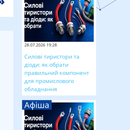
28.07.2026 19:28
Силові тиристори та
діоди: як обрати
правильний компонент
для промислового
обладнання
Афіша