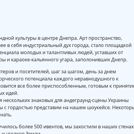
дной культуры в центре Днепра. Арт пространство,
ее в себя индустриальный дух города, стало площадкой
енциала молодых и талантливых людей, уставших от
ры и караоке-кальянного угара, заполонивших Днепр.
еров и посетителей, шаг за шагом, день за днем
ворческого потенциала каждого неравнодушного к
овится все более приспособленным, готовым к принят
х идей.
ля нескольких знаковых для андеграунд-сцены Украины
мы с гордостью представим на нашем шоукейсе. Некотор
нать.
училось более 500 ивентов, мы захостили в наших стенах
ых уголков Земли.