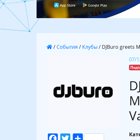
/
События
/
Клубы
/
DJBuro greets 
07/1
Поді
D
M
V
Кате
Facebook
Twitter
Поділитися