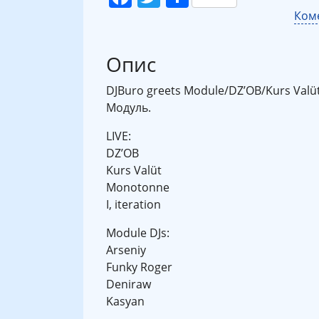
Коме
Опис
DJBuro greets Module/DZ’OB/Kurs Valü
Модуль.
LIVE:
DZ’OB
Kurs Valüt
Monotonne
I, iteration
Module DJs:
Arseniy
Funky Roger
Deniraw
Kasyan