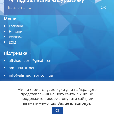
Підпишіться на нашу розсилку
OK
Меню
Головна
Новини
Реклама
Вхід
Підтримка
afishadnepra@gmail.com
amuu@ukr.net
info@afishadnepr.com.ua
+380 (67) 567-45-51
Ми використовуємо куки для найкращого
Приєднуйтесь
представлення нашого сайту. Якщо Ви
продовжите використовувати сайт, ми
вважатимемо, що Вас це влаштовує.
OK