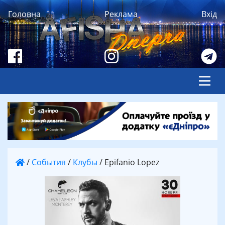
Головна
Реклама
Вхід
/
События
/
Клубы
/
Epifanio Lopez