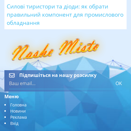
Силові тиристори та діоди: як обрати
правильний компонент для промислового
обладнання
Підпишіться на нашу розсилку
OK
Меню
Головна
Новини
Реклама
Вхід