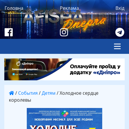
Головна
Реклама
Вхід
/
События
/
Детям
/
Холодное сердце
королевы