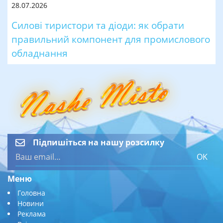
28.07.2026
Силові тиристори та діоди: як обрати
правильний компонент для промислового
обладнання
Підпишіться на нашу розсилку
OK
Меню
Головна
Новини
Реклама