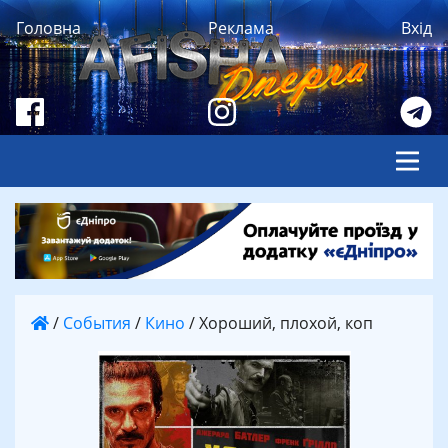
Головна
Реклама
Вхід
/
События
/
Кино
/
Хороший, плохой, коп