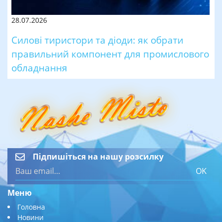
28.07.2026
Силові тиристори та діоди: як обрати
правильний компонент для промислового
обладнання
Підпишіться на нашу розсилку
OK
Меню
Головна
Новини