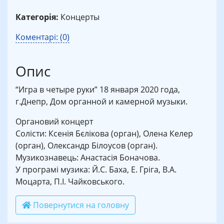
Категорія:
Концерты
Коментарі: (0)
Опис
“Игра в четыре руки” 18 января 2020 года,
г.Днепр, Дом органной и камерной музыки.
Органовий концерт
Солісти: Ксенія Бєлікова (орган), Олена Келер
(орган), Олександр Білоусов (орган).
Музикознавець: Анастасія Боначова.
У програмі музика: Й.С. Баха, Е. Гріга, В.А.
Моцарта, П.І. Чайковського.
Повернутися на головну