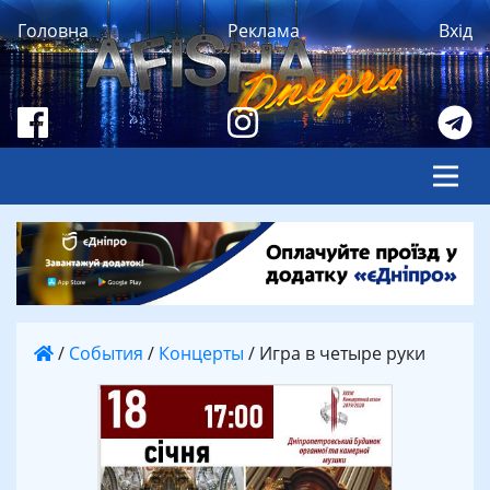
Головна
Реклама
Вхід
/
События
/
Концерты
/
Игра в четыре руки