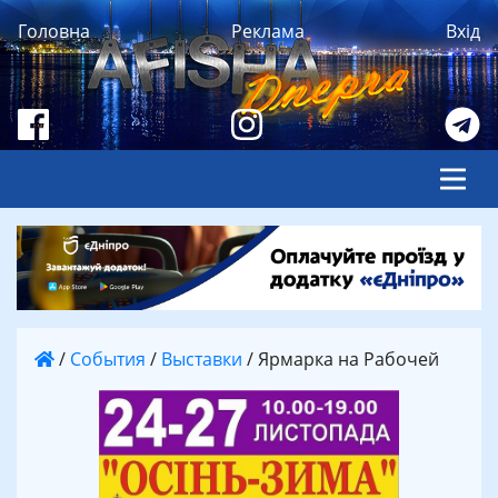
Головна
Реклама
Вхід
/
События
/
Выставки
/
Ярмарка на Рабочей