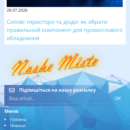
28.07.2026
Силові тиристори та діоди: як обрати
правильний компонент для промислового
обладнання
Підпишіться на нашу розсилку
OK
Меню
Головна
Новини