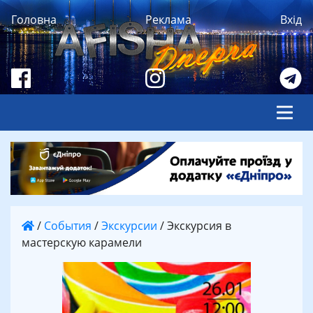
Головна
Реклама
Вхід
/
События
/
Экскурсии
/
Экскурсия в
мастерскую карамели