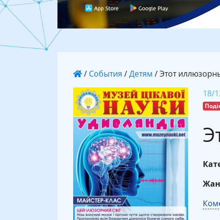
/
События
/
Детям
/
Этот иллюзорн
18/1
Поді
Э
Кате
Жан
Коме