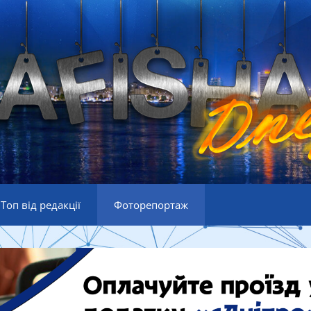
Топ від редакції
Фоторепортаж