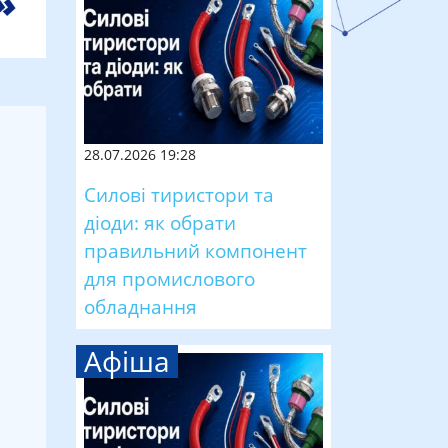
28.07.2026 19:28
Силові тиристори та
діоди: як обрати
правильний компонент
для промислового
обладнання
Афіша