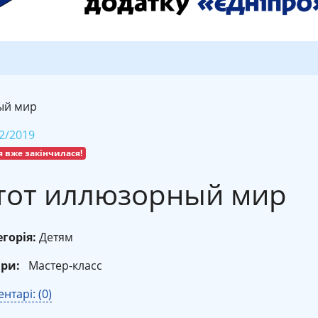
ый мир
2/2019
я вже закінчилася!
тот иллюзорный мир
горія:
Детям
ри:
Мастер-класс
нтарі: (0)