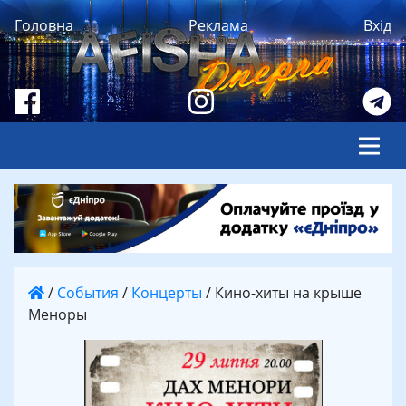
Головна
Реклама
Вхід
/
События
/
Концерты
/
Кино-хиты на крыше
Меноры