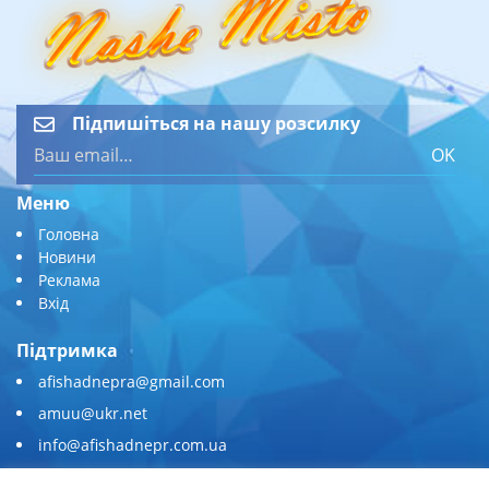
Підпишіться на нашу розсилку
OK
Меню
Головна
Новини
Реклама
Вхід
Підтримка
afishadnepra@gmail.com
amuu@ukr.net
info@afishadnepr.com.ua
+380 (67) 567-45-51