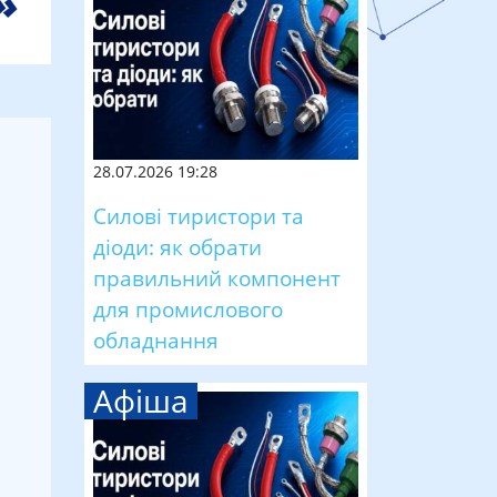
28.07.2026 19:28
Силові тиристори та
діоди: як обрати
правильний компонент
для промислового
обладнання
Афіша