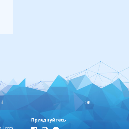
OK
Приєднуйтесь
il.com