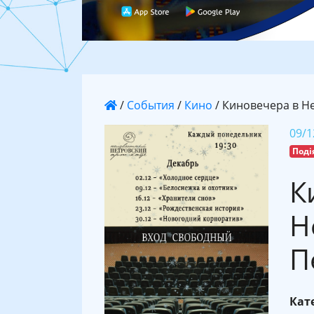
/
События
/
Кино
/
Киновечера в Н
09/1
Поді
К
Н
П
Кате