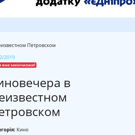
еизвестном Петровском
2/2019
я вже закінчилася!
иновечера в
еизвестном
етровском
горія:
Кино