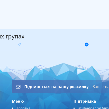
их групах
Підпишіться на нашу розсилку
Меню
Підтримка
Головна
afishadnepra@gma