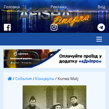
Головна
Реклама
Вхід
/
События
/
Концерты
/
Kurwa Matj