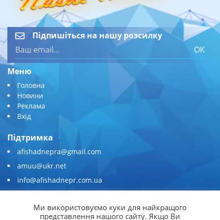
Підпишіться на нашу розсилку
OK
Меню
Головна
Новини
Реклама
Вхід
Підтримка
afishadnepra@gmail.com
amuu@ukr.net
info@afishadnepr.com.ua
+380 (67) 567-45-51
Ми використовуємо куки для найкращого
Приєднуйтесь
представлення нашого сайту. Якщо Ви