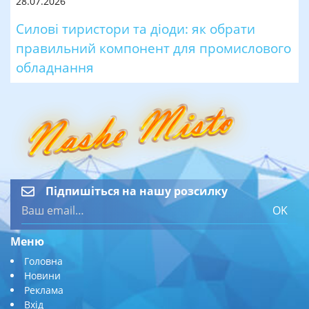
28.07.2026
Силові тиристори та діоди: як обрати
правильний компонент для промислового
обладнання
Підпишіться на нашу розсилку
OK
Меню
Головна
Новини
Реклама
Вхід