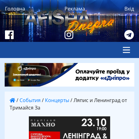
Головна
Реклама
Вхід
/
События
/
Концерты
/
Ляпис и Ленинград от
Тримайся За