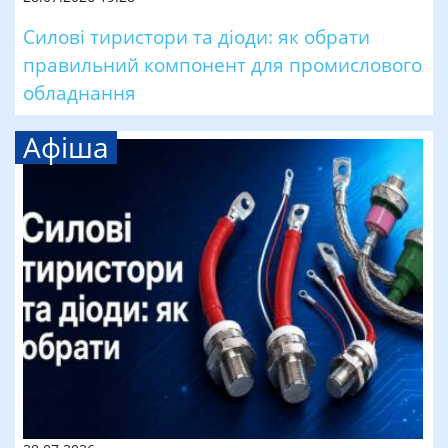
Силові тиристори та діоди: як обрати
правильний компонент для промислового
обладнання
Афіша