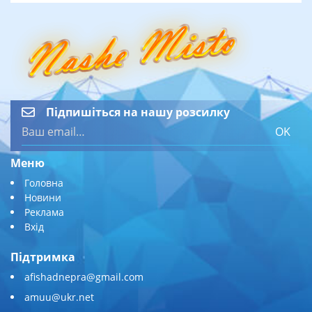
Підпишіться на нашу розсилку
OK
Меню
Головна
Новини
Реклама
Вхід
Підтримка
afishadnepra@gmail.com
amuu@ukr.net