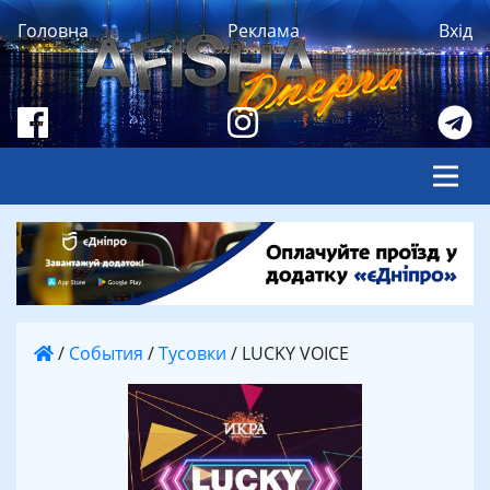
Головна
Реклама
Вхід
/
События
/
Тусовки
/
LUCKY VOICE