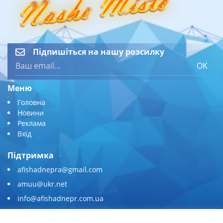
Підпишіться на нашу розсилку
OK
Меню
Головна
Новини
Реклама
Вхід
Підтримка
afishadnepra@gmail.com
amuu@ukr.net
info@afishadnepr.com.ua
+380 (67) 567-45-51