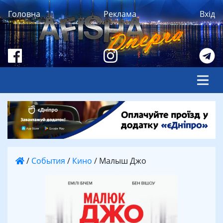
Головна
Реклама
Вхід
/
События
/
Кино
/
Малыш Джо