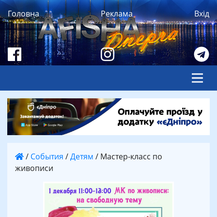
Головна
Реклама
Вхід
/
События
/
Детям
/
Мастер-класс по
живописи