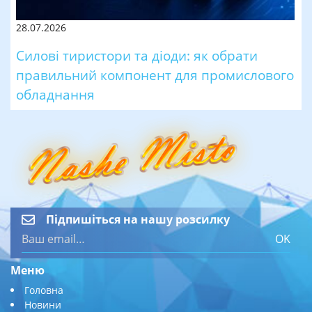
28.07.2026
Силові тиристори та діоди: як обрати
правильний компонент для промислового
обладнання
Підпишіться на нашу розсилку
OK
Меню
Головна
Новини