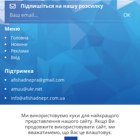
Підпишіться на нашу розсилку
OK
Меню
Головна
Новини
Реклама
Вхід
Підтримка
afishadnepra@gmail.com
amuu@ukr.net
info@afishadnepr.com.ua
+380 (67) 567-45-51
Ми використовуємо куки для найкращого
Приєднуйтесь
представлення нашого сайту. Якщо Ви
продовжите використовувати сайт, ми
вважатимемо, що Вас це влаштовує.