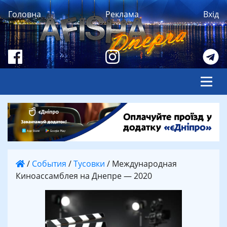
Головна
Реклама
Вхід
/
События
/
Тусовки
/
Международная
Киноассамблея на Днепре — 2020