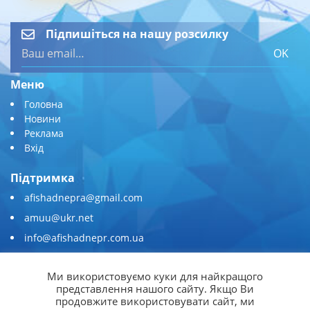
Підпишіться на нашу розсилку
OK
Меню
Головна
Новини
Реклама
Вхід
Підтримка
afishadnepra@gmail.com
amuu@ukr.net
info@afishadnepr.com.ua
+380 (67) 567-45-51
Ми використовуємо куки для найкращого
Приєднуйтесь
представлення нашого сайту. Якщо Ви
продовжите використовувати сайт, ми