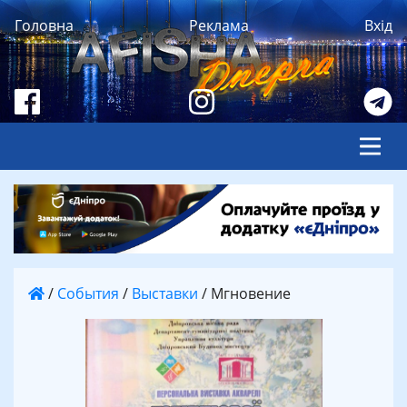
Головна
Реклама
Вхід
/
События
/
Выставки
/
Мгновение