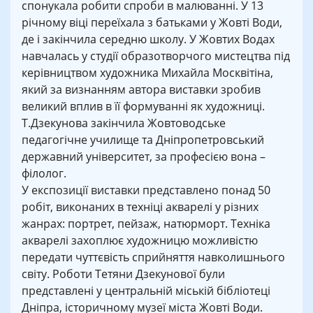
спонукала робити спроби в малюванні. У 13
річному віці переїхала з батьками у Жовті Води,
де і закінчила середню школу. У Жовтих Водах
навчалась у студії образотворчого мистецтва під
керівництвом художника Михайла Москвітіна,
який за визнанням автора виставки зробив
великий вплив в її формуванні як художниці.
Т.Дзекунова закінчила Жовтоводське
педагогічне училище та Дніпропетровський
державний університет, за професією вона –
філолог.
У експозиції виставки представлено понад 50
робіт, виконаних в техніці акварелі у різних
жанрах: портрет, пейзаж, натюрморт. Техніка
акварелі захоплює художницю можливістю
передати чуттєвість сприйняття навколишнього
світу. Роботи Тетяни Дзекунової були
представлені у центральній міській бібліотеці
Дніпра, історичному музеї міста Жовті Води.