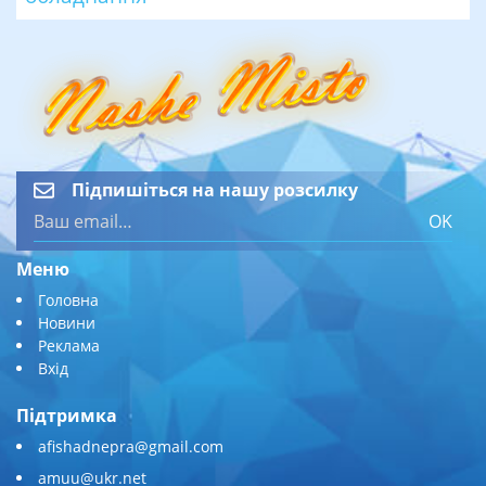
Підпишіться на нашу розсилку
OK
Меню
Головна
Новини
Реклама
Вхід
Підтримка
afishadnepra@gmail.com
amuu@ukr.net