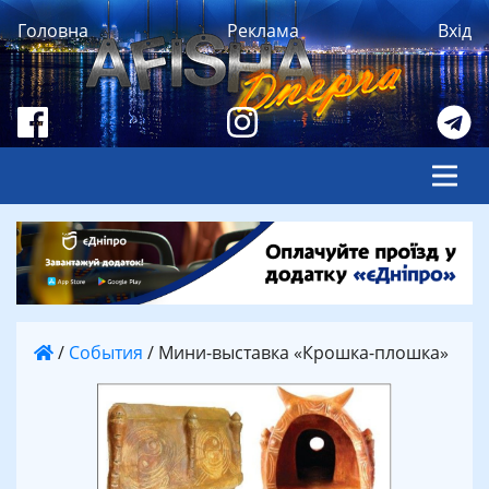
Головна
Реклама
Вхід
/
События
/
Мини-выставка «Крошка-плошка»