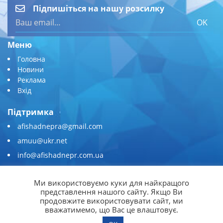
Підпишіться на нашу розсилку
OK
Меню
Головна
Новини
Реклама
Вхід
Підтримка
afishadnepra@gmail.com
amuu@ukr.net
info@afishadnepr.com.ua
+380 (67) 567-45-51
Ми використовуємо куки для найкращого
Приєднуйтесь
представлення нашого сайту. Якщо Ви
продовжите використовувати сайт, ми
вважатимемо, що Вас це влаштовує.