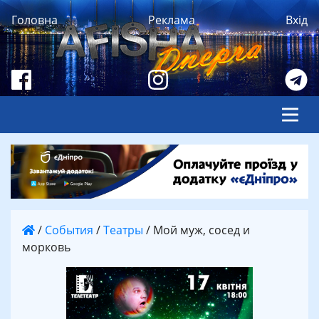
Головна
Реклама
Вхід
/
События
/
Театры
/
Мой муж, сосед и
морковь