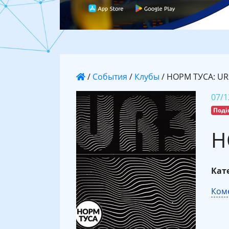
/
События
/
Клубы
/
НОРМ ТУСА: UR
07/1
Поді
Н
Кате
Коме