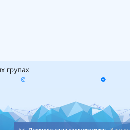
их групах
Підпишіться на нашу розсилку