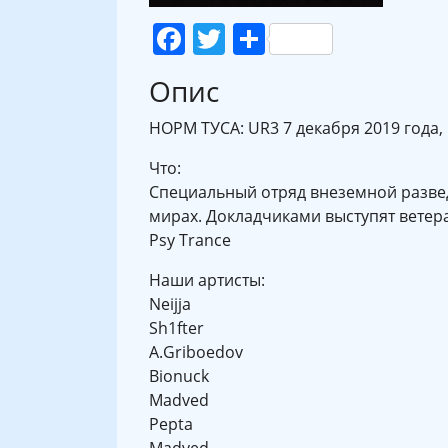
Facebook
Twitter
Поділитися
Опис
НОРМ ТУСА: UR3 7 декабря 2019 года, 
Что:
Специальный отряд внеземной развед
мирах. Докладчиками выступят ветер
Psy Trance
Наши артисты:
Neijja
Sh1fter
A.Griboedov
Bionuck
Madved
Pepta