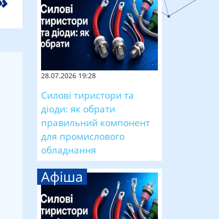
28.07.2026 19:28
Силові тиристори та
діоди: як обрати
правильний компонент
для промислового
обладнання
Афіша