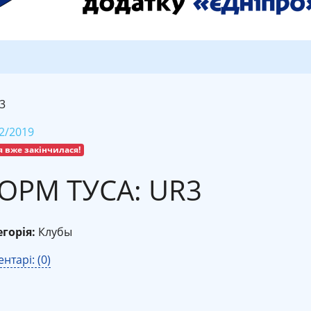
3
2/2019
я вже закінчилася!
ОРМ ТУСА: UR3
горія:
Клубы
нтарі: (0)