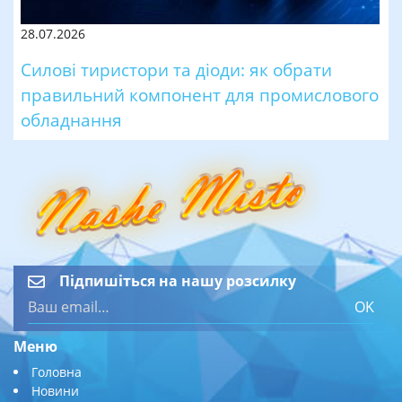
28.07.2026
Силові тиристори та діоди: як обрати
правильний компонент для промислового
обладнання
Підпишіться на нашу розсилку
OK
Меню
Головна
Новини