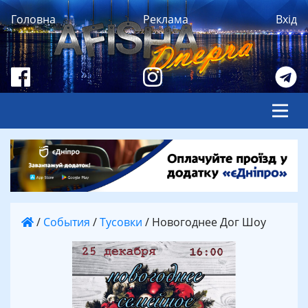
Головна
Реклама
Вхід
/
События
/
Тусовки
/
Новогоднее Дог Шоу