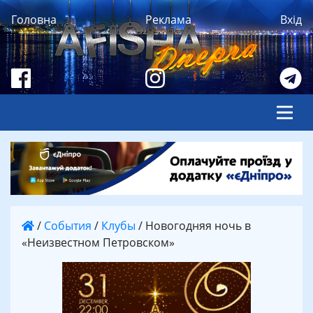
Головна
Реклама
Вхід
/
События
/
Клубы
/
Новогодняя ночь в
«Неизвестном Петровском»