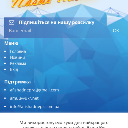
Підпишіться на нашу розсилку
OK
Меню
Головна
Новини
Реклама
Вхід
Підтримка
afishadnepra@gmail.com
amuu@ukr.net
info@afishadnepr.com.ua
+380 (67) 567-45-51
Ми використовуємо куки для найкращого
Приєднуйтесь
представлення нашого сайту. Якщо Ви