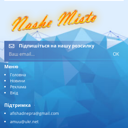
Підпишіться на нашу розсилку
OK
Меню
Головна
Новини
Реклама
Вхід
Підтримка
afishadnepra@gmail.com
amuu@ukr.net