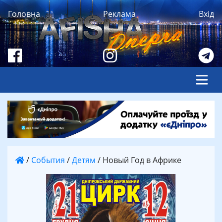
Головна
Реклама
Вхід
/
События
/
Детям
/
Новый Год в Африке