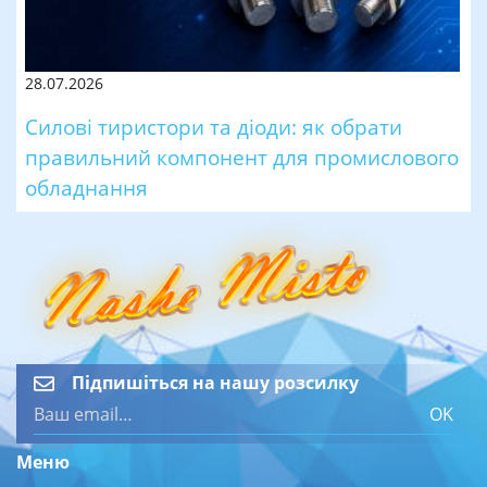
28.07.2026
Силові тиристори та діоди: як обрати
правильний компонент для промислового
обладнання
Підпишіться на нашу розсилку
OK
Меню