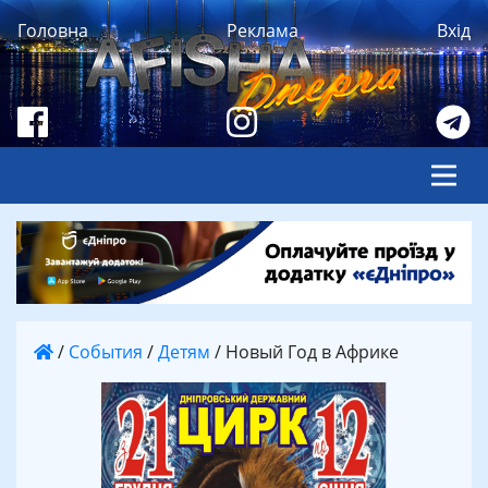
Головна
Реклама
Вхід
/
События
/
Детям
/
Новый Год в Африке