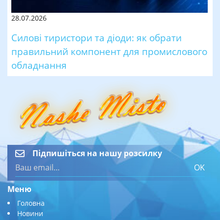
28.07.2026
Силові тиристори та діоди: як обрати
правильний компонент для промислового
обладнання
Підпишіться на нашу розсилку
OK
Меню
Головна
Новини