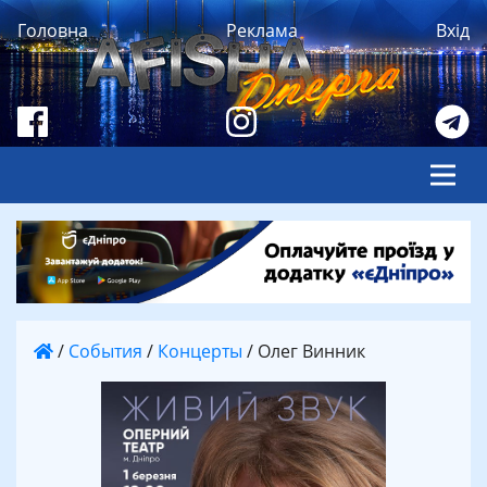
Головна
Реклама
Вхід
/
События
/
Концерты
/
Олег Винник