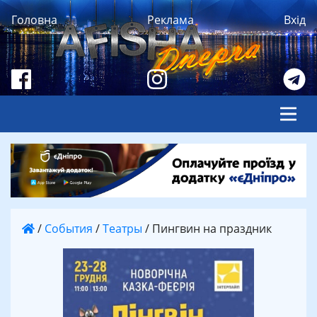
Головна
Реклама
Вхід
/
События
/
Театры
/
Пингвин на праздник