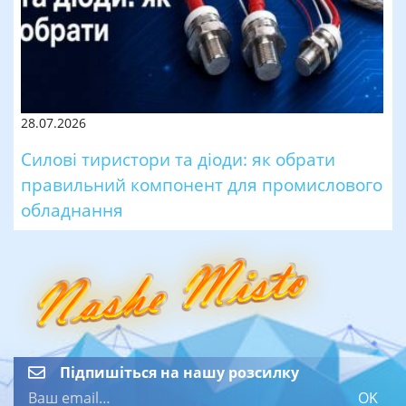
28.07.2026
Силові тиристори та діоди: як обрати
правильний компонент для промислового
обладнання
Підпишіться на нашу розсилку
OK