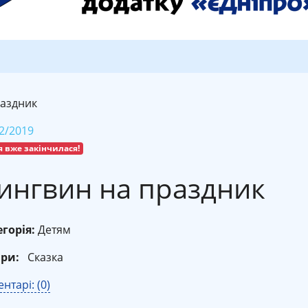
раздник
2/2019
я вже закінчилася!
ингвин на праздник
горія:
Детям
ри:
Сказка
нтарі: (0)