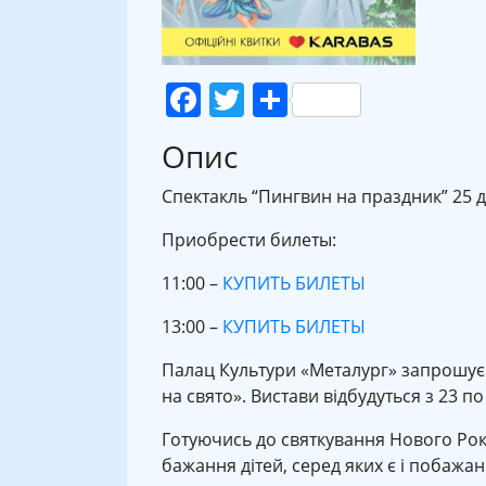
Facebook
Twitter
Поділитися
Опис
Спектакль “Пингвин на праздник” 25 д
Приобрести билеты:
11:00 –
КУПИТЬ БИЛЕТЫ
13:00 –
КУПИТЬ БИЛЕТЫ
Палац Культури «Металург» запрошує д
на свято». Вистави відбудуться з 23 по 
Готуючись до святкування Нового Рок
бажання дітей, серед яких є і побажа