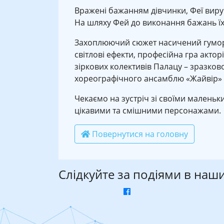
Вражені бажанням дівчинки, Феї виру
На шляху Фей до виконання бажань їх
Захоплюючий сюжет насичений гумором,
світлові ефекти, професійна гра актор
зіркових колективів Палацу – зразков
хореографічного ансамблю «Жайвір» –
Чекаємо на зустріч зі своїми маленьк
цікавими та смішними персонажами.
Повернутися на головну
Слідкуйте за подіями в наш