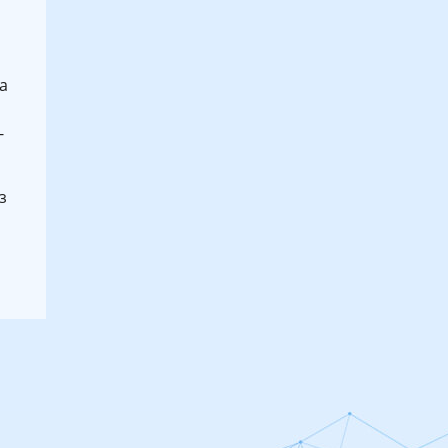
а
-
з