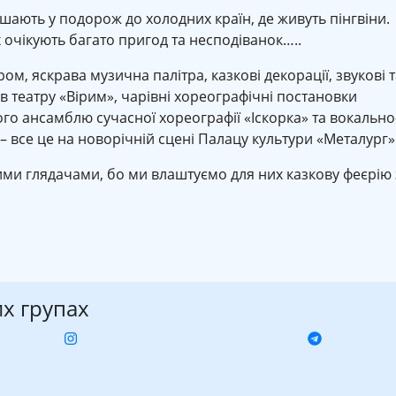
шають у подорож до холодних країн, де живуть пінгвіни.
 очікують багато пригод та несподіванок…..
 яскрава музична палітра, казкові декорації, звукові т
ів театру «Вірим», чарівні хореографічні постановки
ого ансамблю сучасної хореографії «Іскорка» та вокально
 все це на новорічній сцені Палацу культури «Металург»
ими глядачами, бо ми влаштуємо для них казкову феєрію 
их групах