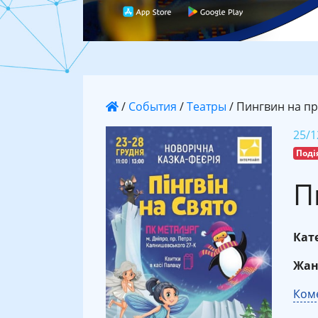
/
События
/
Театры
/
Пингвин на п
25/1
Поді
П
Кате
Жан
Коме