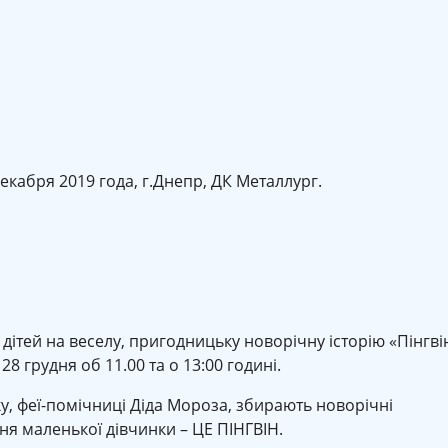
екабря 2019 года, г.Днепр, ДК Металлург.
ітей на веселу, пригодницьку новорічну історію «Пінгві
28 грудня об 11.00 та о 13:00 годині.
у, феї-помічниці Діда Мороза, збирають новорічні
ння маленької дівчинки – ЦЕ ПІНГВІН.