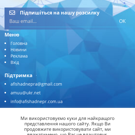
Підпишіться на нашу розсилку
OK
Меню
Головна
Новини
Реклама
Вхід
Підтримка
afishadnepra@gmail.com
amuu@ukr.net
info@afishadnepr.com.ua
+380 (67) 567-45-51
Ми використовуємо куки для найкращого
Приєднуйтесь
представлення нашого сайту. Якщо Ви
продовжите використовувати сайт, ми
вважатимемо, що Вас це влаштовує.