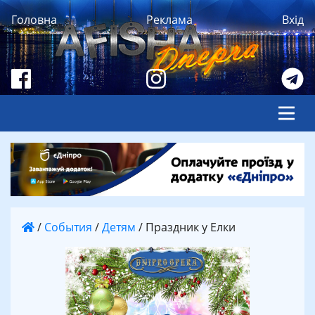
Головна
Реклама
Вхід
/
События
/
Детям
/
Праздник у Елки