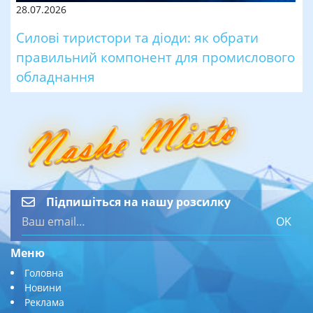
28.07.2026
Силові тиристори та діоди: як обрати
правильний компонент для промислового
обладнання
Підпишіться на нашу розсилку
OK
Меню
Головна
Новини
Реклама