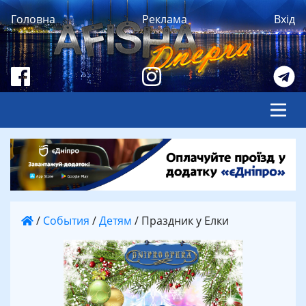
Головна
Реклама
Вхід
/
События
/
Детям
/
Праздник у Елки