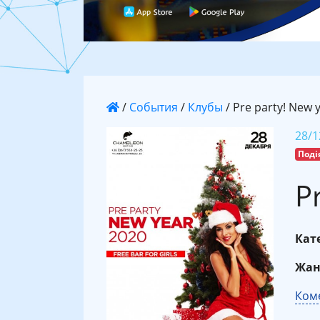
/
События
/
Клубы
/
Pre party! New 
28/1
Поді
P
Кате
Жан
Коме