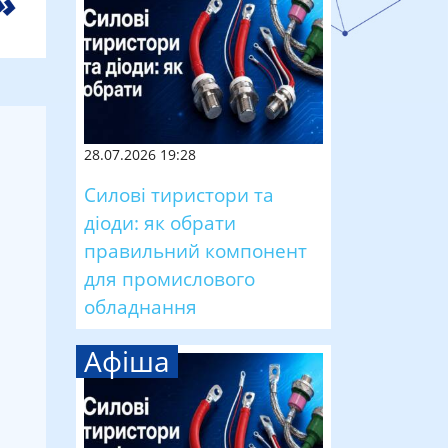
28.07.2026 19:28
Силові тиристори та
діоди: як обрати
правильний компонент
для промислового
обладнання
Афіша