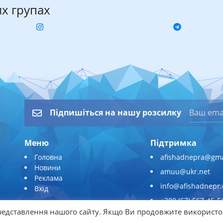
их групах
Підпишіться на нашу розсилку
Меню
Підтримка
Головна
afishadnepra@gma
Новини
amuu@ukr.net
Реклама
info@afishadnepr
Вхід
+380 (67) 567-45-5
едставлення нашого сайту. Якщо Ви продовжите використо