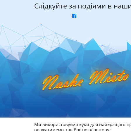
Слідкуйте за подіями в наш
Ми використовуємо куки для найкращого пр
© 2026
Афіша Дніпра
вважатимемо, що Вас це влаштовує.