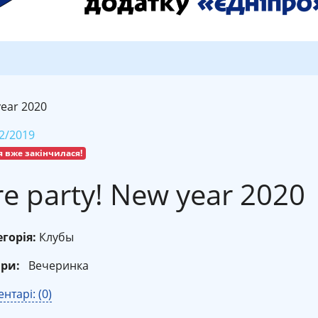
year 2020
2/2019
я вже закінчилася!
re party! New year 2020
горія:
Клубы
ри:
Вечеринка
нтарі: (0)