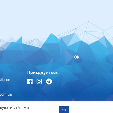
OK
Приєднуйтесь
il.com
.com.ua
1
вувати сайт, ми
OK