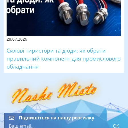
28.07.2026
Силові тиристори та діоди: як обрати
правильний компонент для промислового
обладнання
Підпишіться на нашу розсилку
OK