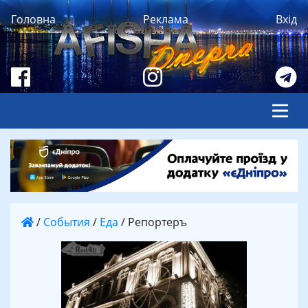
Головна
Реклама
Вхід
/
События
/
Еда
/
Репортеръ